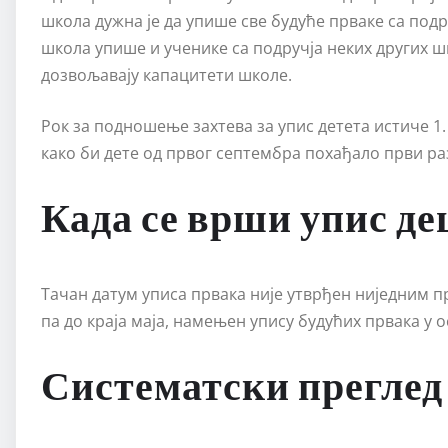
школа дужна је да упише све будуће прваке са подру
школа упише и ученике са подручја неких других шк
дозвољавају капацитети школе.
Рок за подношење захтева за упис детета истиче 1
како би дете од првог септембра похађало први ра
Када се врши упис де
Тачан датум уписа првака није утврђен ниједним пр
па до краја маја, намењен упису будућих првака у 
Систематски преглед