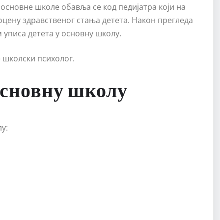
 основне школе обавља се код педијатра који на
оцену здравственог стања детета. Након прегледа
 уписа детета у основну школу.
 школски психолог.
основну школу
у: