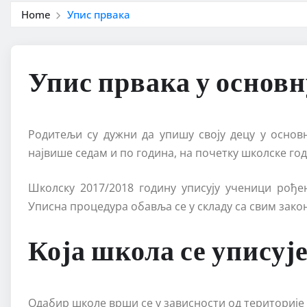
Home
Упис првака
Упис првака у основ
Родитељи су дужни да упишу своју децу у основ
највише седам и по година, на почетку школске год
Школску 2017/2018 годину уписују ученици рођени
Уписна процедура обавља се у складу са свим закон
Која школа се уписује
Одабир школе врши се у зависности од територије 