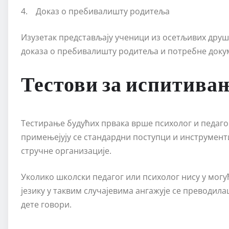
4. Доказ о пребивалишту родитеља
Изузетак представљају ученици из осетљивих друшт
доказа о пребивалишту родитеља и потребне доку
Тестови за испитива
Тестирање будућих првака врше психолог и педаго
примењејују се стандардни поступци и инструмент
стручне организације.
Уколико школски педагог или психолог нису у мог
језику у таквим случајевима ангажује се преводила
дете говори.