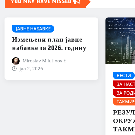
YOU MAY HAVE MISSED
ЈАВНЕ НАБАВКЕ
Измењени план јавне
набавке за 2026. годину
Miroslav Milutinović
јул 2, 2026
ВЕСТИ
ЗА НАС
ЗА РОД
ТАКМИ
РЕЗУ
ОКРУ
ТАКМ