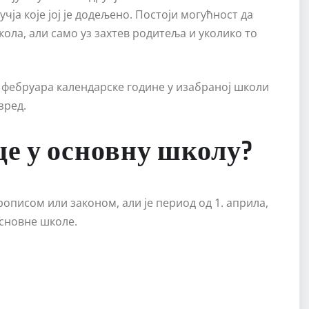
чја које јој је додељено. Постоји могућност да
ола, али само уз захтев родитеља и уколико то
. фебруара календарске године у изабраној школи
зред.
це у основну школу?
описом или законом, али је период од 1. априла,
основне школе.