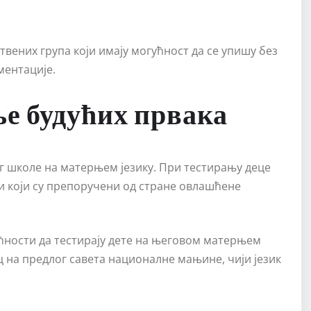
вених група који имају могућност да се упишу без
ментације.
ње будућих првака
г школе на матерњем језику. При тестирању деце
и који су препоручени од стране овлашћене
ућности да тестирају дете на његовом матерњем
ц на предлог савета националне мањине, чији језик