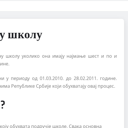
ну школу
ну школу уколико она имају најмање шест и по и
ине.
 у периоду од 01.03.2010. до 28.02.2011. године.
има Републике Србије који обухватају овај процес.
?
коју обухвата подручје школе. Свака основна