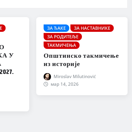
Е
ЗА ЂАКЕ
ЗА НАСТАВНИКЕ
ЗА РОДИТЕЉЕ
ТАКМИЧЕЊА
О
КА У
Општинско такмичење
А
из историје
027.
Miroslav Milutinović
мар 14, 2026