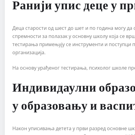
Ранији упис деце у пр
Деца старости од шест до шет и по година могу да 
спремности за полазак у основну школу која се вр
тестирања примењују се инструменти и поступци 
организација.
На основу урађеног тестирања, психолог школе пр
Индивидаулни образо
у образовању и васп
Након уписивања детета у први разред основне шко