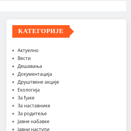
КАТЕГОРИЈЕ
Актуелно
Вести
Дешавања
Документација
Друштвене акције
Екологија
За ђаке
За наставнике
За родитеље
Јавне набавке
Јавни наступи