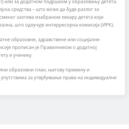
 или за додатном подршком у образовању детета.
ска средства – што може да буде разлог за
меног захтева изабраном лекару детета који
еална, што одлучује интерресорна комисија (ИРК).
атне образовне, здравствене или социјалне
исије прописан је Правилником о додатној
ету и ученику.
лни образовни план, његову примену и
упутствима за утврђивање права на индивидуални