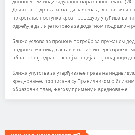
доношењем индивидуалног образовног плана (ИОП)
Додатна подршка може да захтева додатна финансиј
покретање поступка кроз процедуру упућивања пис
одређује да ли је потреба за додатном подршком р
Ближе услове за процену потреба за пружанем дод
подршке ученику, састав и начин интересорне ком
образовној, здравственој и социјалној подршци дет
Ближа упутства за утврђивање права на индивидуа
вредновање, прописана су Правилником о ближим 
образовни план, његову примену и вредновање