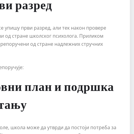
ви разред
се упишу први разред, али тек након провере
ши од стране школског психолога. Приликом
препоручени од стране надлежних стручних
епоручује:
вни план и подршка
итању
ле, школа може да утврди да постоји потреба за