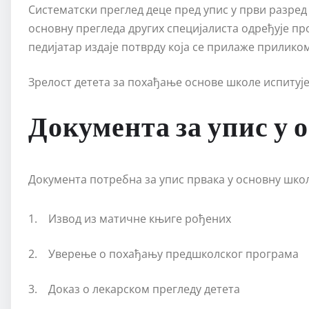
Систематски преглед деце пред упис у први разред
основну прегледа других специјалиста одређује пр
педијатар издаје потврду која се прилаже приликом
Зрелост детета за похађање основе школе испитује
Документа за упис у 
Документа потребна за упис првака у основну школ
1. Извод из матичне књиге рођених
2. Уверење о похађању предшколског програма
3. Доказ о лекарском прегледу детета